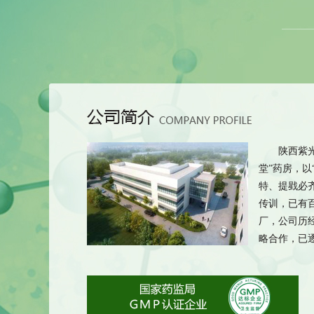
陕西紫光辰
堂”药房，以
特、提戥必
传训，已有
厂，公司历
略合作，已逐步