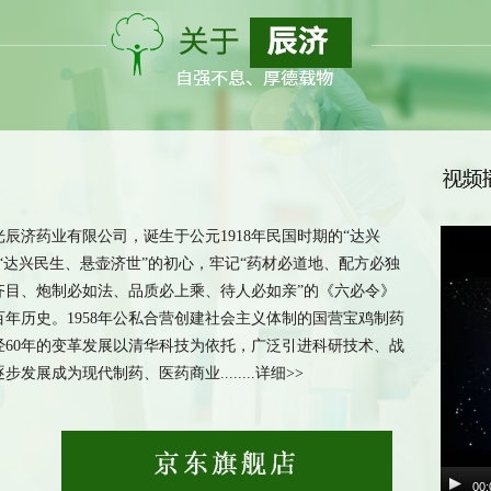
济药业有限公司，诞生于公元1918年民国时期的“达兴
“达兴民生、悬壶济世”的初心，牢记“药材必道地、配方必独
齐目、炮制必如法、品质必上乘、待人必如亲”的《六必令》
百年历史。1958年公私合营创建社会主义体制的国营宝鸡制药
经60年的变革发展以清华科技为依托，广泛引进科研技术、战
发展成为现代制药、医药商业........详细>>
00: