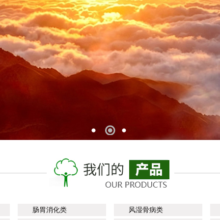
1
2
3
肠胃消化类
风湿骨病类