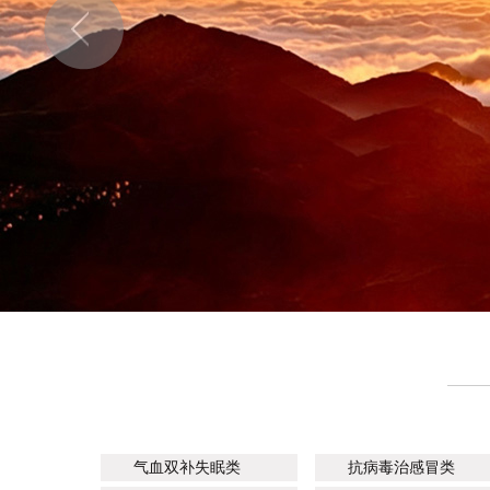
气血双补失眠类
抗病毒治感冒类