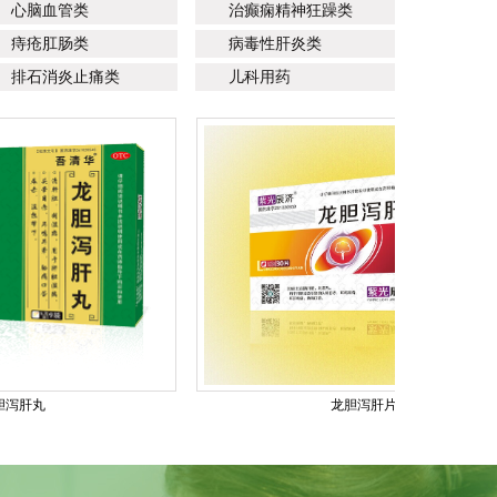
心脑血管类
治癫痫精神狂躁类
痔疮肛肠类
病毒性肝炎类
排石消炎止痛类
儿科用药
龙胆泻肝片