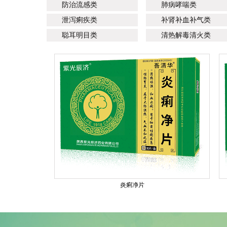
防治流感类
肺病哮喘类
泄泻痢疾类
补肾补血补气类
聪耳明目类
清热解毒清火类
炎痢净片