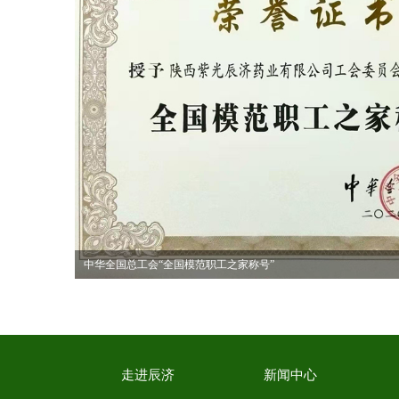
陕西博爱恒业医药领导一行莅临辰济药业座谈..
走进辰济
新闻中心